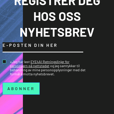
REGISTRER DEG
HOS OSS
NYHETSBREV
«Jeg har lest
EYE4AI Retningslinjer for
personvern på nettstedet
og jeg samtykker til
behandling av mine personopplysninger med det
formål å motta nyhetsbrevet.
ABONNER