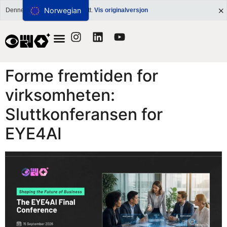
Hopp
Norwegian
Denne siden er maskinoversatt.
Vis originalversjon
rett need
til
innholdet
Forme fremtiden for
virksomheten:
Sluttkonferansen for
EYE4AI